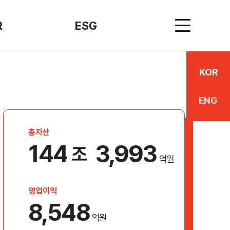
R
ESG
WS
ESG전략
KOR
자료
ESG정책
ENG
광고
ESG성과
캐릭터
윤리경영
총자산
144
3,993
조
억원
영업이익
8,548
억원