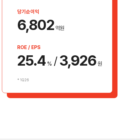
당기순이익
6,802
억원
ROE / EPS
25.4
3,926
/
%
원
* 1Q26