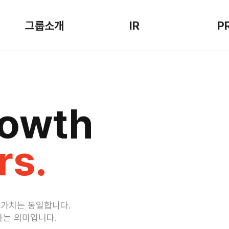
그룹소개
IR
P
CEO인사말
자료
NE
메리츠금융그룹
FAQ
보도
rowth
연혁
공시
그룹
지배구조
주주정책
CI&
s.
재무정보
신용등급
 가치는 동일합니다.
다는 의미입니다.